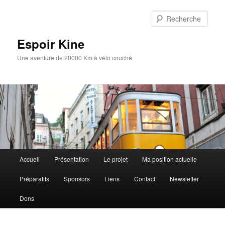
Aller
Aller
au
au
Rech
contenu
contenu
principal
secondaire
Espoir Kine
Une aventure de 20000 Km à vélo couché
Menu
Accueil
Présentation
Le projet
Ma position actuelle
principal
Préparatifs
Sponsors
Liens
Contact
Newsletter
Dons