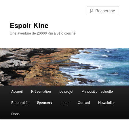
Aller
au
Rech
contenu
principal
Espoir Kine
Une aventure de 20000 Km à vélo couché
Menu
Accueil
Présentation
Le projet
Ma position actuelle
principal
Sponsors
Préparatifs
Liens
Contact
Newsletter
Dons