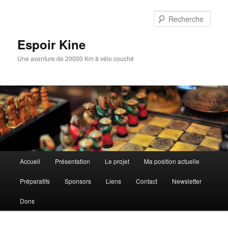
Aller
au
Rech
contenu
principal
Espoir Kine
Une aventure de 20000 Km à vélo couché
Menu
Accueil
Présentation
Le projet
Ma position actuelle
principal
Préparatifs
Sponsors
Liens
Contact
Newsletter
Dons