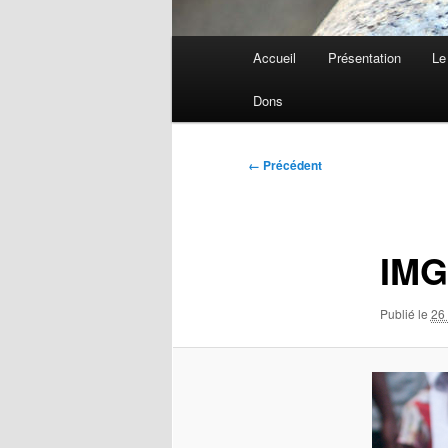
Menu
Accueil
Présentation
Le
principal
Dons
Navigation
← Précédent
des
images
IMG
Publié le
26