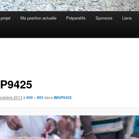
 projet
Ma position actuelle
Préparatifs
Sponsors
Liens
P9425
 octobre 2013
à
600 × 903
dans
IMGP9425