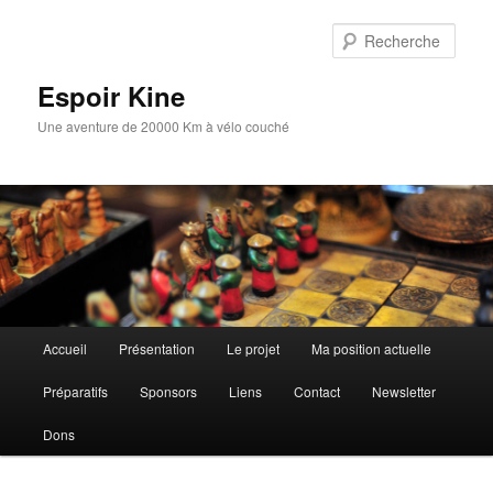
Aller
au
Rech
contenu
principal
Espoir Kine
Une aventure de 20000 Km à vélo couché
Menu
Accueil
Présentation
Le projet
Ma position actuelle
principal
Préparatifs
Sponsors
Liens
Contact
Newsletter
Dons