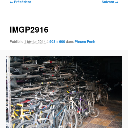
Navigation
← Précédent
Suivant →
des
images
IMGP2916
Publié le
1 février 2014
à
903 × 600
dans
Phnom Penh