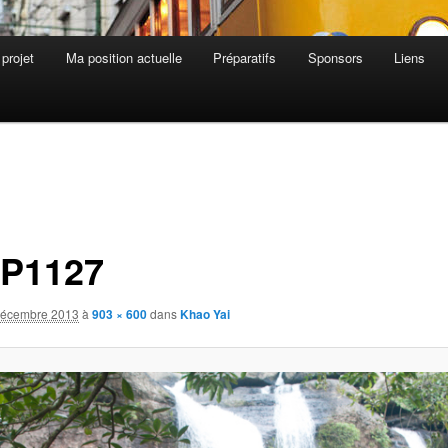
 projet
Ma position actuelle
Préparatifs
Sponsors
Liens
P1127
décembre 2013
à
903 × 600
dans
Khao Yai