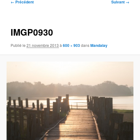
Navigation
← Précédent
Suivant →
des
images
IMGP0930
Publié le
21 novembre 2013
à
600 × 903
dans
Mandalay