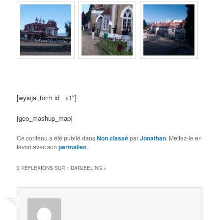
[wysija_form id= »1″]
[geo_mashup_map]
Ce contenu a été publié dans
Non classé
par
Jonathan
. Mettez-le en
favori avec son
permalien
.
3 RÉFLEXIONS SUR «
DARJEELING
»