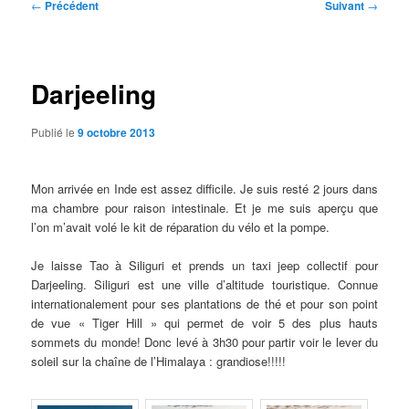
Navigation
←
Précédent
Suivant
→
des
articles
Darjeeling
Publié le
9 octobre 2013
Mon arrivée en Inde est assez difficile. Je suis resté 2 jours dans
ma chambre pour raison intestinale. Et je me suis aperçu que
l’on m’avait volé le kit de réparation du vélo et la pompe.
Je laisse Tao à Siliguri et prends un taxi jeep collectif pour
Darjeeling. Siliguri est une ville d’altitude touristique. Connue
internationalement pour ses plantations de thé et pour son point
de vue « Tiger Hill » qui permet de voir 5 des plus hauts
sommets du monde! Donc levé à 3h30 pour partir voir le lever du
soleil sur la chaîne de l’Himalaya : grandiose!!!!!