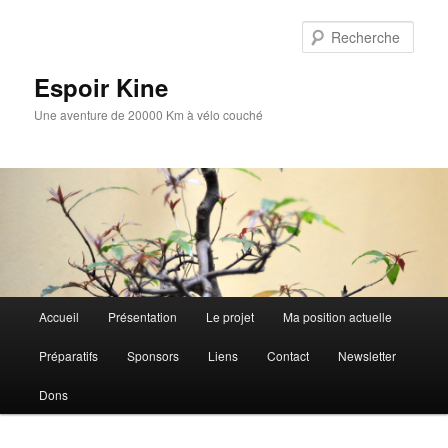
Aller
au
Rech
contenu
principal
Espoir Kine
Une aventure de 20000 Km à vélo couché
Menu
Accueil
Présentation
Le projet
Ma position actuelle
principal
Préparatifs
Sponsors
Liens
Contact
Newsletter
Dons