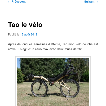
Navigation
←
Précédent
Suivant
→
des
articles
Tao le vélo
Publié le
15 août 2013
Après de longues semaines d’attente, Tao mon vélo couché est
arrivé. Il s’agit d’un azub max avec deux roues de 26″.